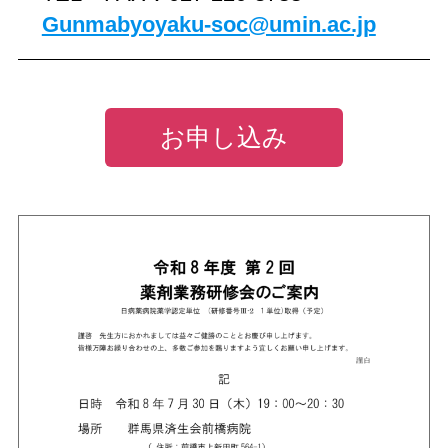
Gunmabyoyaku-soc@umin.ac.jp
お申し込み