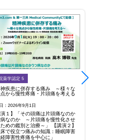
院薬学認定 5
病院薬学認定 5
精神疾患に併存する痛み ～様々な
精神科・不眠症管
視点から慢性疼痛・片頭痛を考える
開催日：2026年8月2
～
【講演Ⅰ】「脳磁
日：2026年9月1日
しての歩み」 【講
講演１】「その頭痛は片頭痛なのか
の医学研究と不眠
つ病なのか ～片頭痛を慢性化させ
ト」
ための鑑別と治療～」 【講演２】
臨床で役立つ痛みの知識：睡眠障害
神経障害性疼痛を中心に」