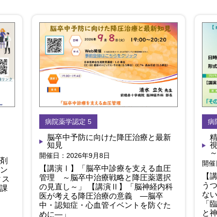
病院薬学認定 5
病
脳卒中予防に向けた降圧治療と最新
知見
開催日：2026年9月8日
剤
開催
【講演Ⅰ】「脳卒中診療を支える血圧
ン
【
管理 ～脳卒中治療戦略と降圧薬選択
ィス
う
の見直し～」 【講演Ⅱ】「脳神経内科
課
ない
医が考える降圧治療の意義 ―脳卒
「
中・認知症・心血管イベントを防ぐた
と
めに―」